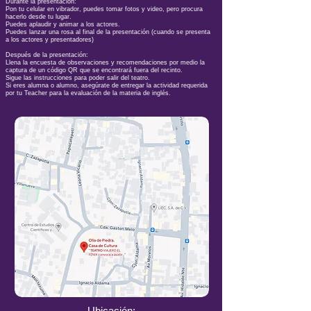
Durante la presentación:
Pon tu celular en vibrador, puedes tomar fotos y video, pero procura
hacerlo desde tu lugar.
Puedes aplaudir y animar a los actores.
Puedes lanzar una rosa al final de la presentación (cuando se presenta
a los actores y presentadores)
Después de la presentación:
Llena la encuesta de observaciones y recomendaciones por medio la
captura de un código QR que se encontrará fuera del recinto.
Sigue las instrucciones para poder salir del teatro.
Si eres alumna o alumno, asegúrate de entregar la actividad requerida
por tu Teacher para la evaluación de la materia de inglés.
Ubicación: