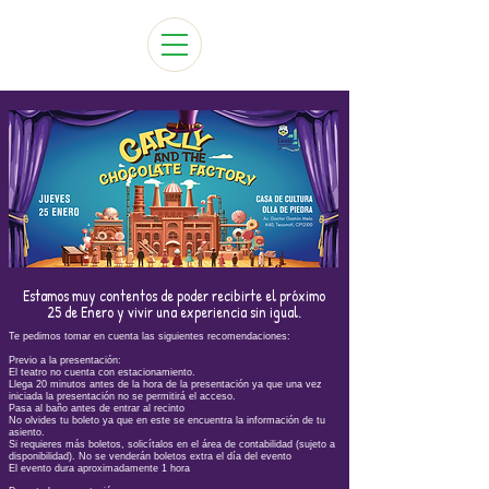
Estamos muy contentos de poder recibirte el próximo
25 de Enero y vivir una experiencia sin igual.
Te pedimos tomar en cuenta las siguientes recomendaciones:
Previo a la presentación:
El teatro no cuenta con estacionamiento.
Llega 20 minutos antes de la hora de la presentación ya que una vez
iniciada la presentación no se permitirá el acceso.
Pasa al baño antes de entrar al recinto
No olvides tu boleto ya que en este se encuentra la información de tu
asiento.
Si requieres más boletos, solicítalos en el área de contabilidad (sujeto a
disponibilidad). No se venderán boletos extra el día del evento
El evento dura aproximadamente 1 hora