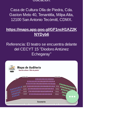
Casa de Cultura Olla de Piedra, Cda.
Gaston Melo 40, Tenantitla, Milpa Alta,
12100 San Antonio Tecómitl, CDMX.
https://maps.app.goo.gl/GF1ncH1AZ2K
NYDyb6
Referencia: El teatro se encuentra delante
del CECYT 15 "Diodoro Antúnez
Echegaray"
Descarga el mapa para una mejor visualización