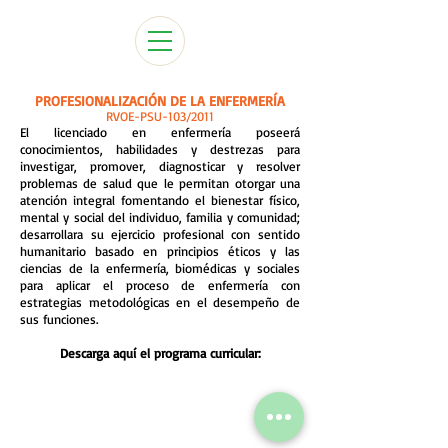
PROFESIONALIZACIÓN DE LA ENFERMERÍA
RVOE-PSU-103/2011
​​El licenciado en enfermería poseerá
conocimientos, habilidades y destrezas para
investigar, promover, diagnosticar y resolver
problemas de salud que le permitan otorgar una
atención integral fomentando el bienestar físico,
mental y social del individuo, familia y comunidad;
desarrollara su ejercicio profesional con sentido
humanitario basado en principios éticos y las
ciencias de la enfermería, biomédicas y sociales
para aplicar el proceso de enfermería con
estrategias metodológicas en el desempeño de
sus funciones.
Descarga aquí el programa curricular:
Llámanos:
55-21-61-46-67
/ Whatsapp:
55-39-61-56-85
liceo@liceotulyehualco.com